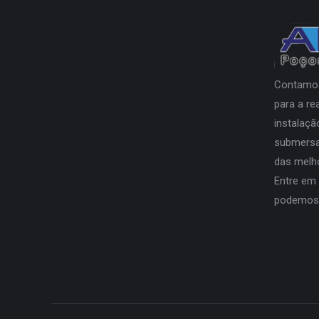
Contamos
para a re
instalaç
submersa
das melh
Entre em
podemos l