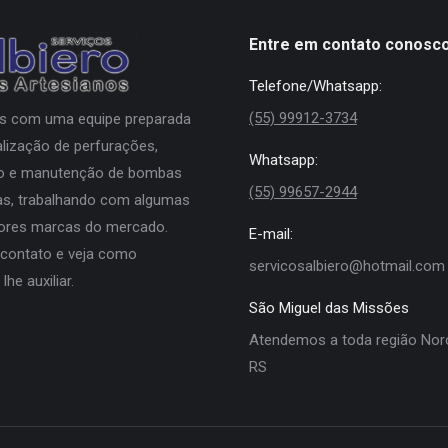
Entre em contato conosc
Telefone/Whatsapp:
(55) 99912-3734
 com uma equipe preparada
alização de perfurações,
Whatsapp:
ão e manutenção de bombas
(55) 99657-2944
s, trabalhando com algumas
ores marcas do mercado.
E-mail:
 contato e veja como
servicosalbiero@hotmail.com
he auxiliar.
São Miguel das Missões
Atendemos a toda região Nor
RS