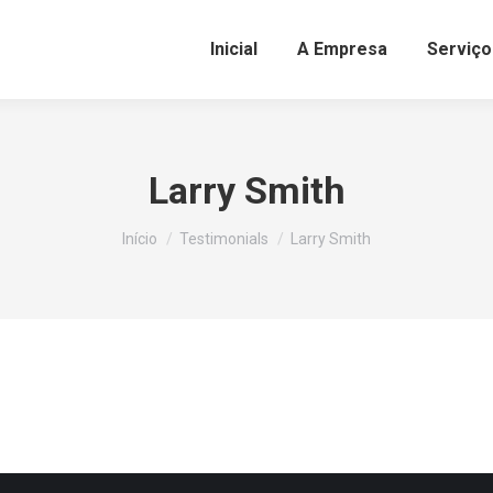
Inicial
A Empresa
Serviço
Larry Smith
Você está aqui:
Início
Testimonials
Larry Smith