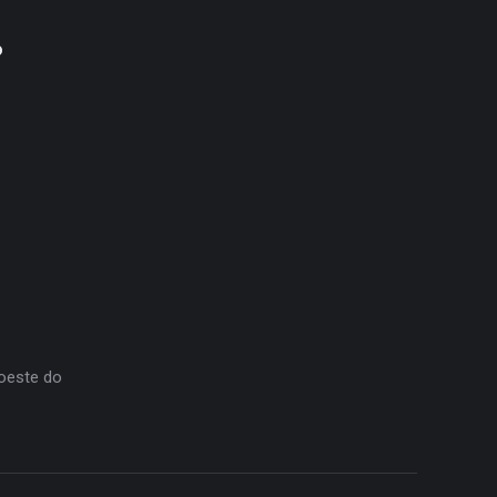
o
oeste do