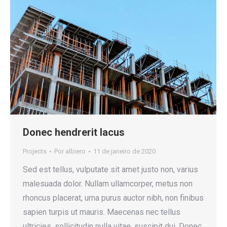
Donec hendrerit lacus
Projects
Por
albiero
11 de janeiro de 2020
Sed est tellus, vulputate sit amet justo non, varius
malesuada dolor. Nullam ullamcorper, metus non
rhoncus placerat, urna purus auctor nibh, non finibus
sapien turpis ut mauris. Maecenas nec tellus
ultricies, sollicitudin nulla vitae, suscipit dui. Donec