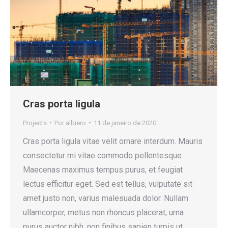
Cras porta ligula
Projects
Por
albiero
11 de janeiro de 2020
Cras porta ligula vitae velit ornare interdum. Mauris
consectetur mi vitae commodo pellentesque.
Maecenas maximus tempus purus, et feugiat
lectus efficitur eget. Sed est tellus, vulputate sit
amet justo non, varius malesuada dolor. Nullam
ullamcorper, metus non rhoncus placerat, urna
purus auctor nibh, non finibus sapien turpis ut